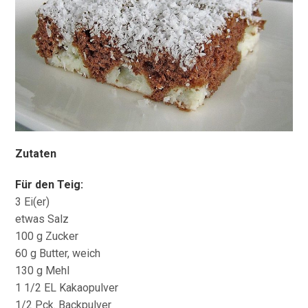
Zutaten
Für den Teig:
3 Ei(er)
etwas Salz
100 g Zucker
60 g Butter, weich
130 g Mehl
1 1/2 EL Kakaopulver
1/2 Pck. Backpulver