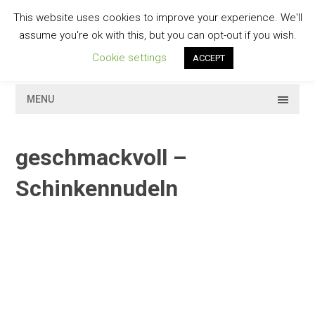
Skip
This website uses cookies to improve your experience. We'll
to
GESCHMACKVOLL
assume you're ok with this, but you can opt-out if you wish.
content
Cookie settings
ACCEPT
MENU
geschmackvoll –
Schinkennudeln