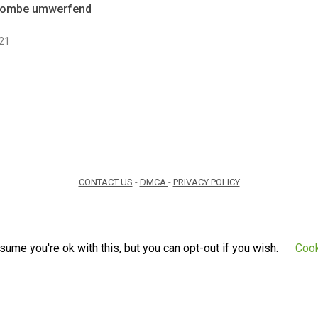
Bombe umwerfend
021
CONTACT US
-
DMCA
-
PRIVACY POLICY
ume you're ok with this, but you can opt-out if you wish.
Cook