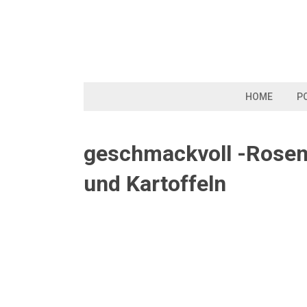
Skip
to
content
HOME
P
geschmackvoll -Rosenk
und Kartoffeln