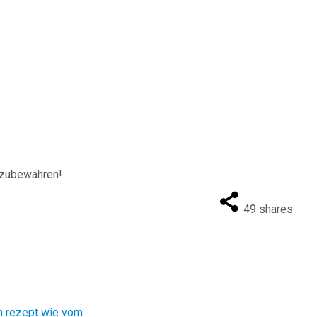
fzubewahren!
49
shares