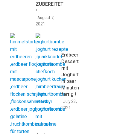
ZUBEREITET
!
August 7,
2021
Erdbeer
Dessert
mit
Joghurt
in paar
Minuten
fertig !
July 23,
2021