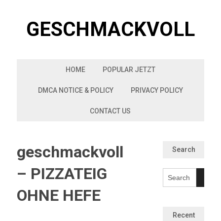
Skip
to
GESCHMACKVOLL
content
HOME
POPULAR JETZT
DMCA NOTICE & POLICY
PRIVACY POLICY
CONTACT US
geschmackvoll
Search
– PIZZATEIG
OHNE HEFE
Recent