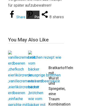
für später aufzubewahren!
8
shares
Share
Pin
You May Also Like
Bratkartoffeln
mit
Wurst
und
Spiegelei,
eine
Traum
Kombination