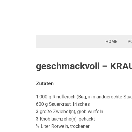
Skip
to
content
HOME
P
geschmackvoll – KR
Zutaten
1.000 g Rindfleisch (Bug, in mundgerechte Stü
600 g Sauerkraut, frisches
3 große Zwiebel(n), grob würfeln
3 Knoblauchzehe(n), gehackt
¼ Liter Rotwein, trockener