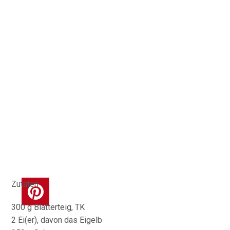
Zutaten
300 g Blätterteig, TK
2 Ei(er), davon das Eigelb