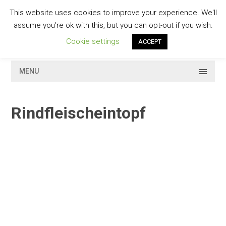
Skip
This website uses cookies to improve your experience. We'll
to
GESCHMACKVOLL
assume you're ok with this, but you can opt-out if you wish.
content
Cookie settings
ACCEPT
MENU
Rindfleischeintopf