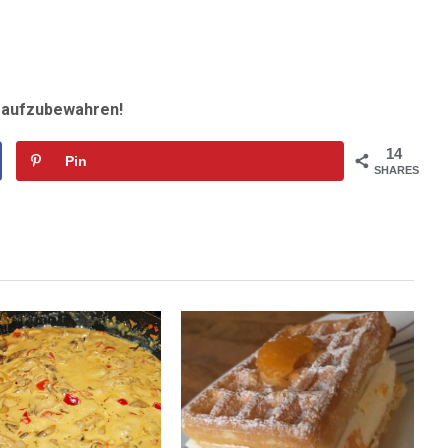
r aufzubewahren!
14
Pin
SHARES