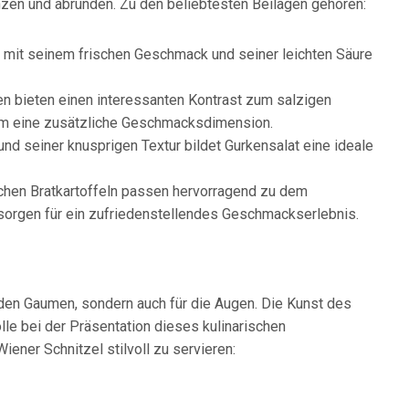
nzen und abrunden. Zu den beliebtesten Beilagen gehören:
der mit seinem frischen Geschmack und seiner leichten Säure
n bieten einen interessanten Kontrast zum salzigen
hm eine zusätzliche Geschmacksdimension.
und seiner knusprigen Textur bildet Gurkensalat eine ideale
schen Bratkartoffeln passen hervorragend zu dem
orgen für ein zufriedenstellendes Geschmackserlebnis.
r den Gaumen, sondern auch für die Augen. Die Kunst des
lle bei der Präsentation dieses kulinarischen
iener Schnitzel stilvoll zu servieren: