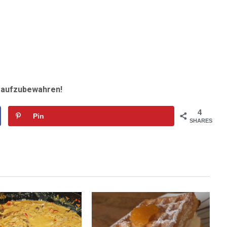
r aufzubewahren!
4
Pin
SHARES