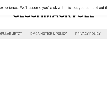
xperience. We'll assume you're ok with this, but you can opt-out i
GESCHMACKVOLL
OPULAR JETZT
DMCA NOTICE & POLICY
PRIVACY POLICY