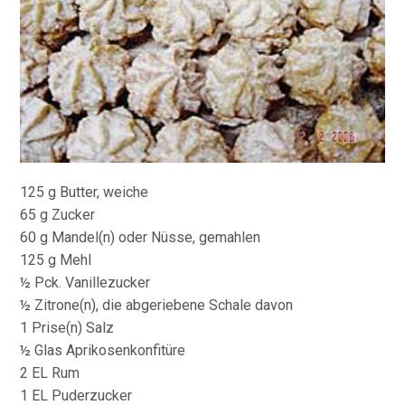
125 g Butter, weiche
65 g Zucker
60 g Mandel(n) oder Nüsse, gemahlen
125 g Mehl
½ Pck. Vanillezucker
½ Zitrone(n), die abgeriebene Schale davon
1 Prise(n) Salz
½ Glas Aprikosenkonfitüre
2 EL Rum
1 EL Puderzucker