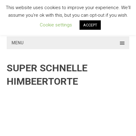
Skip
This website uses cookies to improve your experience. We'll
to
GESCHMACKVOLL
assume you're ok with this, but you can opt-out if you wish.
content
Cookie settings
ACCEPT
MENU
SUPER SCHNELLE
HIMBEERTORTE