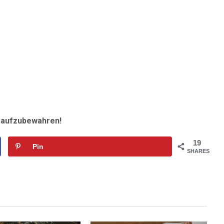
r aufzubewahren!
19
Pin
SHARES