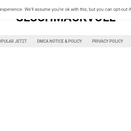
xperience. We'll assume you're ok with this, but you can opt-out i
GESCHMACKVOLL
OPULAR JETZT
DMCA NOTICE & POLICY
PRIVACY POLICY