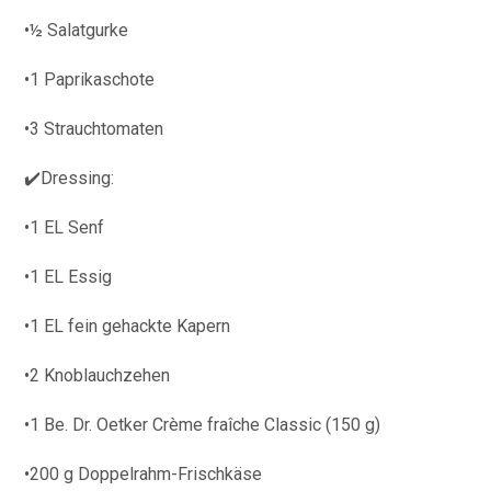
•½ Salatgurke
•1 Paprikaschote
•3 Strauchtomaten
✔️Dressing:
•1 EL Senf
•1 EL Essig
•1 EL fein gehackte Kapern
•2 Knoblauchzehen
•1 Be. Dr. Oetker Crème fraîche Classic (150 g)
•200 g Doppelrahm-Frischkäse