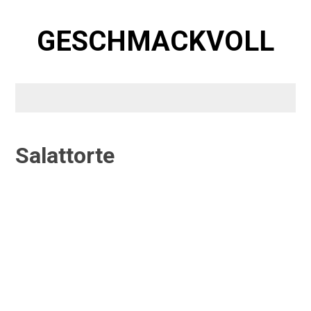
Skip
to
GESCHMACKVOLL
content
Salattorte