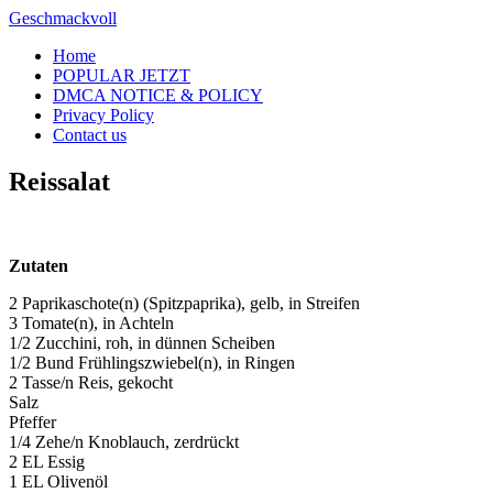
Skip
Geschmackvoll
to
Home
content
POPULAR JETZT
DMCA NOTICE & POLICY
Privacy Policy
Contact us
Reissalat
Zutaten
2 Paprikaschote(n) (Spitzpaprika), gelb, in Streifen
3 Tomate(n), in Achteln
1/2 Zucchini, roh, in dünnen Scheiben
1/2 Bund Frühlingszwiebel(n), in Ringen
2 Tasse/n Reis, gekocht
Salz
Pfeffer
1/4 Zehe/n Knoblauch, zerdrückt
2 EL Essig
1 EL Olivenöl