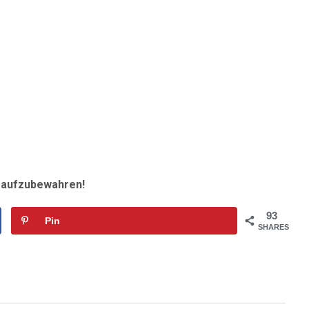
r aufzubewahren!
93
Pin
SHARES