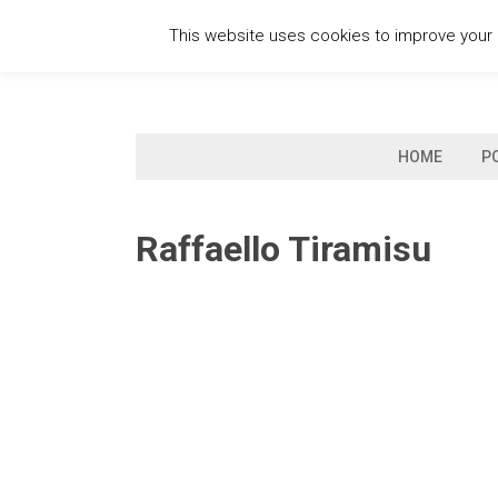
Skip
This website uses cookies to improve your e
to
content
HOME
P
Raffaello Tiramisu