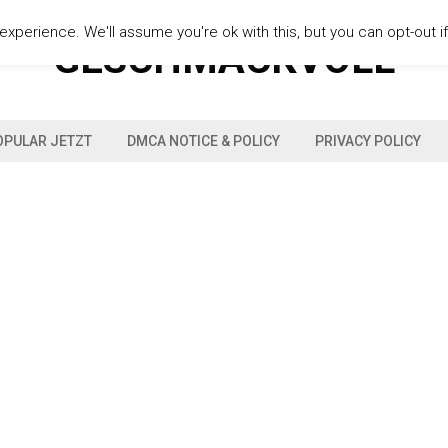
xperience. We'll assume you're ok with this, but you can opt-out i
GESCHMACKVOLL
OPULAR JETZT
DMCA NOTICE & POLICY
PRIVACY POLICY