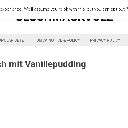
xperience. We'll assume you're ok with this, but you can opt-out i
GESCHMACKVOLL
OPULAR JETZT
DMCA NOTICE & POLICY
PRIVACY POLICY
h mit Vanillepudding