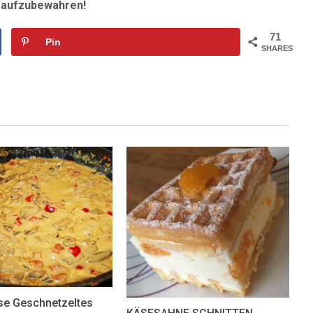
r aufzubewahren!
71
Pin
SHARES
se Geschnetzeltes