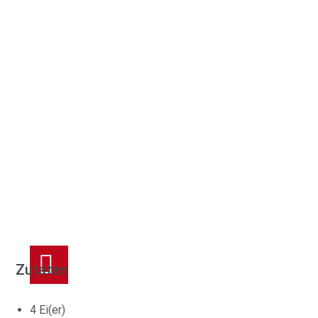
Zutaten
4 Ei(er)