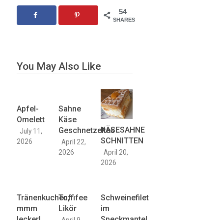
54
SHARES
You May Also Like
Apfel-
Sahne
Omelett
Käse
KÄSESAHNE
Geschnetzeltes
July 11,
SCHNITTEN
2026
April 22,
April 20,
2026
2026
Tränenkuchen,
Toffifee
Schweinefilet
mmm
Likör
im
lecker!
Speckmantel
April 9,