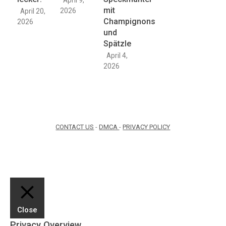
mit
2026
April 20,
Champignons
2026
und
Spätzle
April 4,
2026
CONTACT US
-
DMCA
-
PRIVACY POLICY
Close
Privacy Overview