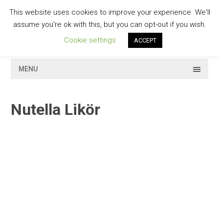
Skip
This website uses cookies to improve your experience. We'll
to
GESCHMACKVOLL
assume you're ok with this, but you can opt-out if you wish.
content
Cookie settings
ACCEPT
MENU
Nutella Likör