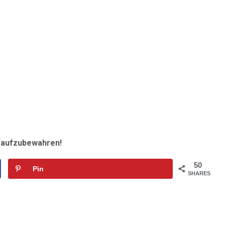
r aufzubewahren!
50
Pin
SHARES