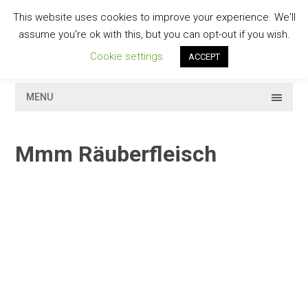
Skip
This website uses cookies to improve your experience. We'll
to
GESCHMACKVOLL
assume you're ok with this, but you can opt-out if you wish.
content
Cookie settings
ACCEPT
MENU
Mmm Räuberfleisch