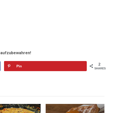
r aufzubewahren!
2
Pin
SHARES