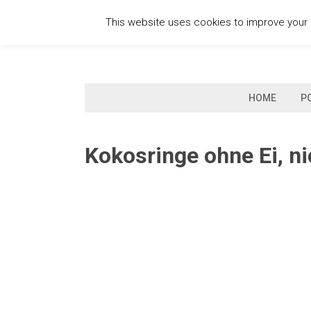
Skip
This website uses cookies to improve your e
to
content
HOME
P
Kokosringe ohne Ei, n