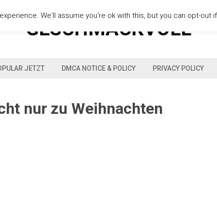
xperience. We'll assume you're ok with this, but you can opt-out i
GESCHMACKVOLL
OPULAR JETZT
DMCA NOTICE & POLICY
PRIVACY POLICY
icht nur zu Weihnachten