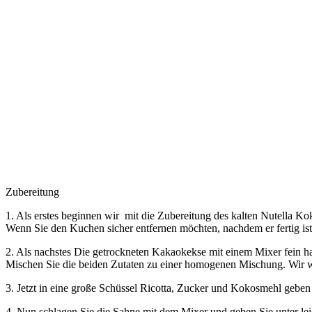
Zubereitung
1. Als erstes beginnen wir mit die Zubereitung des kalten Nutella 
Wenn Sie den Kuchen sicher entfernen möchten, nachdem er fertig ist
2. Als nachstes Die getrockneten Kakaokekse mit einem Mixer fein h
Mischen Sie die beiden Zutaten zu einer homogenen Mischung. Wir w
3. Jetzt in eine große Schüssel Ricotta, Zucker und Kokosmehl gebe
4. Nun schlagen Sie die Sahne mit dem Mixer und geben Sie unter lei