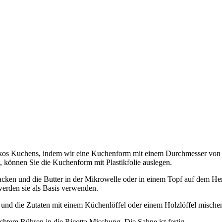
Kokos Kuchens, indem wir eine Kuchenform mit einem Durchmesser von e
, können Sie die Kuchenform mit Plastikfolie auslegen.
acken und die Butter in der Mikrowelle oder in einem Topf auf dem He
erden sie als Basis verwenden.
n und die Zutaten mit einem Küchenlöffel oder einem Holzlöffel misch
chtem Rühren in die Ricotta Mischung. Die Sahne ist fertig.