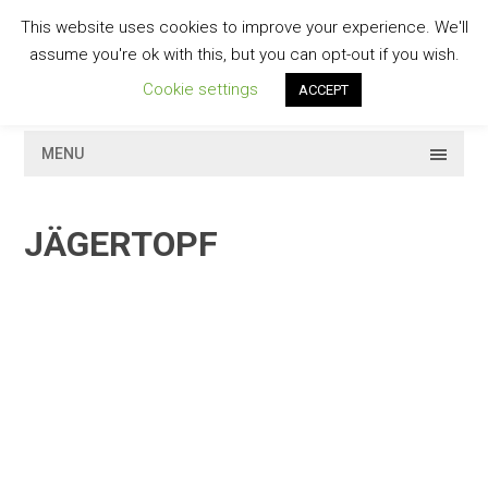
Skip
This website uses cookies to improve your experience. We'll
to
GESCHMACKVOLL
assume you're ok with this, but you can opt-out if you wish.
content
Cookie settings
ACCEPT
MENU
JÄGERTOPF