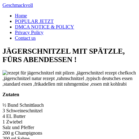
Skip
Geschmackvoll
to
Home
content
POPULAR JETZT
DMCA NOTICE & POLICY
Privacy Policy
Contact us
JÄGERSCHNITZEL MIT SPÄTZLE,
FÜRS ABENDESSEN !
Zutaten
½ Bund Schnittlauch
3 Schweineschnitzel
4 EL Butter
1 Zwiebel
Salz und Pfeffer
200 g Champignons
200 ml Sahne