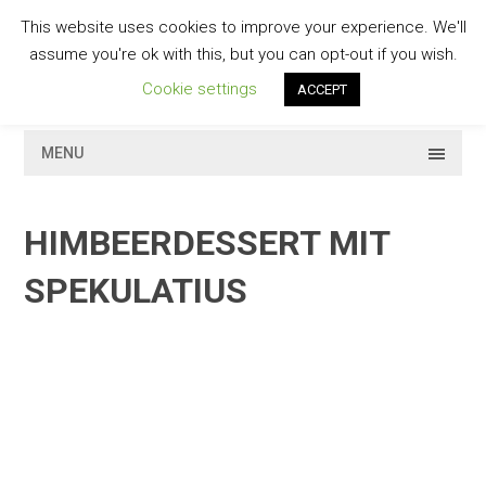
Skip
This website uses cookies to improve your experience. We'll
to
GESCHMACKVOLL
assume you're ok with this, but you can opt-out if you wish.
content
Cookie settings
ACCEPT
MENU
HIMBEERDESSERT MIT
SPEKULATIUS