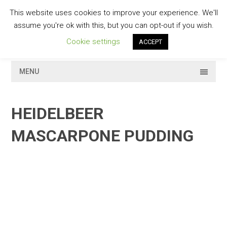
Skip
This website uses cookies to improve your experience. We'll
to
GESCHMACKVOLL
assume you're ok with this, but you can opt-out if you wish.
content
Cookie settings
ACCEPT
MENU
HEIDELBEER
MASCARPONE PUDDING