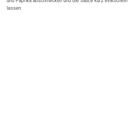
und Paprika abschmecken und die Sauce kurz einköcheln
lassen.