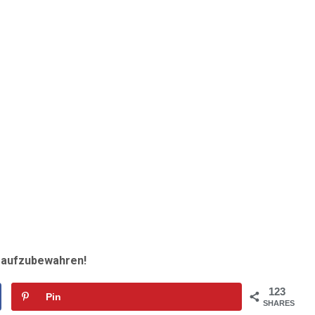
r aufzubewahren!
123
Pin
SHARES