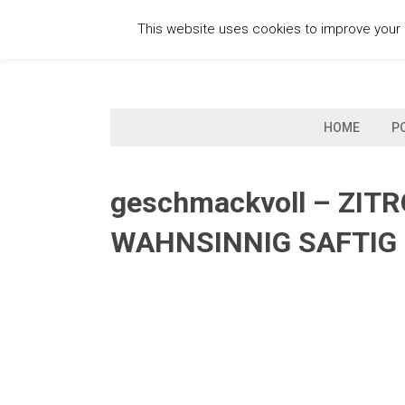
Skip
This website uses cookies to improve your e
to
content
HOME
P
geschmackvoll – ZI
WAHNSINNIG SAFTIG 