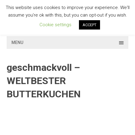
Skip
This website uses cookies to improve your experience. We'll
to
GESCHMACKVOLL
assume you're ok with this, but you can opt-out if you wish.
content
Cookie settings
ACCEPT
MENU
geschmackvoll –
WELTBESTER
BUTTERKUCHEN