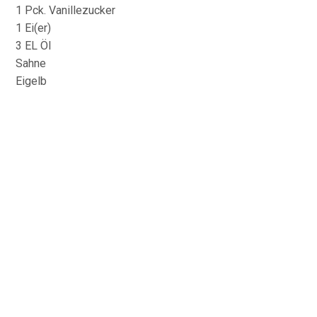
1 Pck. Vanillezucker
1 Ei(er)
3 EL Öl
Sahne
Eigelb