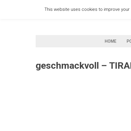
Skip
This website uses cookies to improve your e
to
content
HOME
P
geschmackvoll – TIR