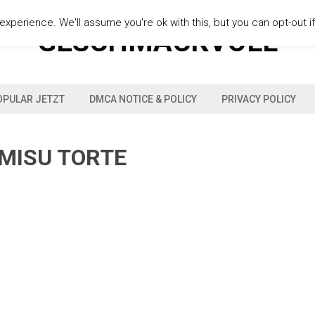
xperience. We'll assume you're ok with this, but you can opt-out i
GESCHMACKVOLL
OPULAR JETZT
DMCA NOTICE & POLICY
PRIVACY POLICY
AMISU TORTE