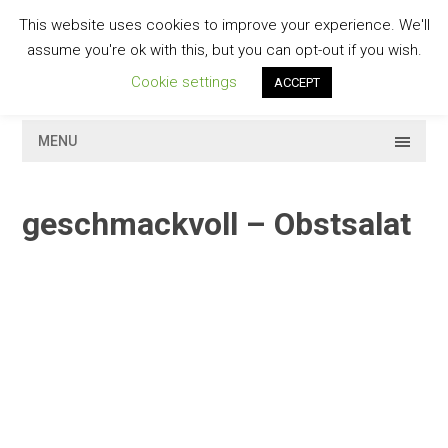
Skip
This website uses cookies to improve your experience. We'll
to
GESCHMACKVOLL
assume you're ok with this, but you can opt-out if you wish.
content
Cookie settings
ACCEPT
MENU
geschmackvoll – Obstsalat