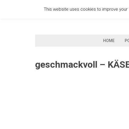
Skip
This website uses cookies to improve your e
to
content
HOME
P
geschmackvoll – KÄ