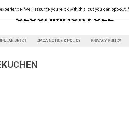
xperience. We'll assume you're ok with this, but you can opt-out i
GESCHMACKVOLL
OPULAR JETZT
DMCA NOTICE & POLICY
PRIVACY POLICY
SEKUCHEN