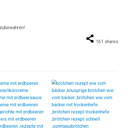
fzubewahren!
161
shares