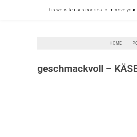
Skip
This website uses cookies to improve your e
to
content
HOME
P
geschmackvoll – KÄ