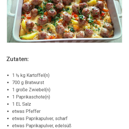
Zutaten:
1 ½ kg Kartoffel(n)
700 g Bratwurst
1 große Zwiebel(n)
1 Paprikaschote(n)
1 EL Salz
etwas Pfeffer
etwas Paprikapulver, scharf
etwas Paprikapulver, edelsüß