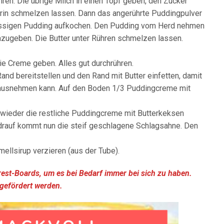
ren. Die übrige Milch in einen Topf geben, den Zucker
rin schmelzen lassen. Dann das angerührte Puddingpulver
üssigen Pudding aufkochen. Den Pudding vom Herd nehmen
dazugeben. Die Butter unter Rühren schmelzen lassen.
ie Creme geben. Alles gut durchrühren.
nd bereitstellen und den Rand mit Butter einfetten, damit
ausnehmen kann. Auf den Boden 1/3 Puddingcreme mit
 wieder die restliche Puddingcreme mit Butterkeksen
endrauf kommt nun die steif geschlagene Schlagsahne. Den
llsirup verzieren (aus der Tube).
erest-Boards, um es bei Bedarf immer bei sich zu haben.
 gefördert werden.