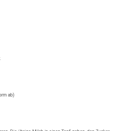
k
orm ab)