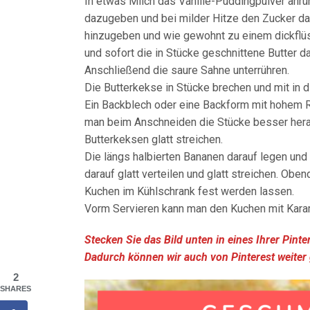
In etwas Milch das Vanille-Puddingpulver anrüh
dazugeben und bei milder Hitze den Zucker da
hinzugeben und wie gewohnt zu einem dickfl
und sofort die in Stücke geschnittene Butter 
Anschließend die saure Sahne unterrühren.
Die Butterkekse in Stücke brechen und mit in d
Ein Backblech oder eine Backform mit hohem Ra
man beim Anschneiden die Stücke besser her
Butterkeksen glatt streichen.
Die längs halbierten Bananen darauf legen und
darauf glatt verteilen und glatt streichen. Ob
Kuchen im Kühlschrank fest werden lassen.
Vorm Servieren kann man den Kuchen mit Karame
Stecken Sie das Bild unten in eines Ihrer Pint
Dadurch können wir auch von Pinterest weiter
2
SHARES