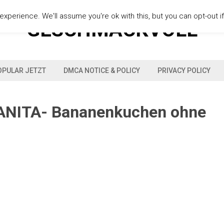
xperience. We'll assume you're ok with this, but you can opt-out i
GESCHMACKVOLL
OPULAR JETZT
DMCA NOTICE & POLICY
PRIVACY POLICY
ANITA- Bananenkuchen ohne