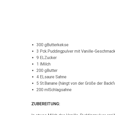
300 gButterkekse
3 Pck.Puddingpulver mit Vanille-Geschmac
9 ELZucker
1 lMilch
200 gButter
4 ELsaure Sahne
5 St.Banane (hängt von der Größe der Backf
200 mlSchlagsahne
ZUBEREITUNG: