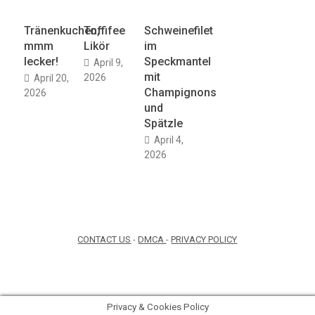
Tränenkuchen,
Toffifee
Schweinefilet
mmm
Likör
im
lecker!
Speckmantel
April 9,
mit
2026
April 20,
Champignons
2026
und
Spätzle
April 4,
2026
CONTACT US
-
DMCA
-
PRIVACY POLICY
Privacy & Cookies Policy