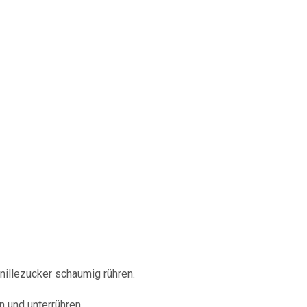
nillezucker schaumig rühren.
 und unterrühren