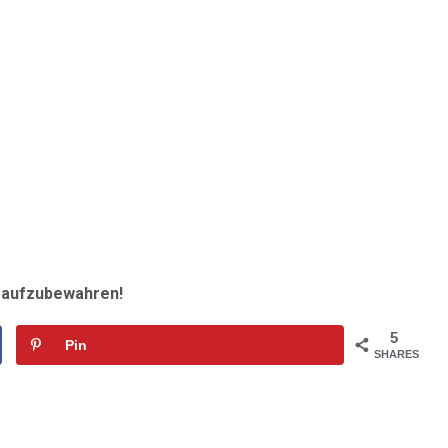
r aufzubewahren!
5
Pin
SHARES