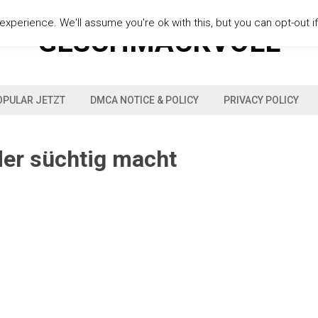
xperience. We'll assume you're ok with this, but you can opt-out i
GESCHMACKVOLL
OPULAR JETZT
DMCA NOTICE & POLICY
PRIVACY POLICY
der süchtig macht