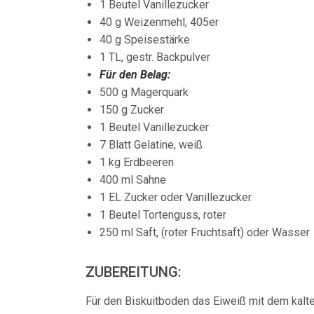
1 Beutel Vanillezucker
40 g Weizenmehl, 405er
40 g Speisestärke
1 TL, gestr. Backpulver
Für den Belag:
500 g Magerquark
150 g Zucker
1 Beutel Vanillezucker
7 Blatt Gelatine, weiß
1 kg Erdbeeren
400 ml Sahne
1 EL Zucker oder Vanillezucker
1 Beutel Tortenguss, roter
250 ml Saft, (roter Fruchtsaft) oder Wasser
ZUBEREITUNG:
Für den Biskuitboden das Eiweiß mit dem kalte