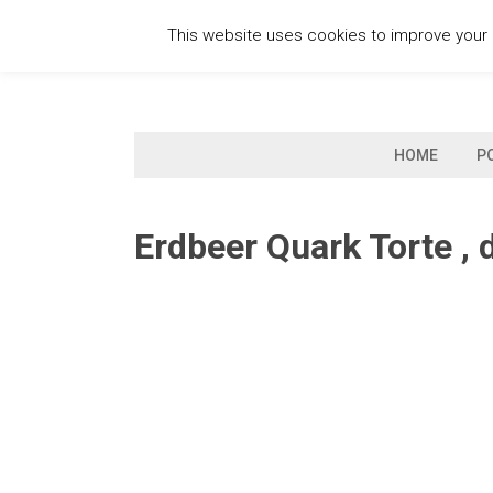
Skip
This website uses cookies to improve your e
to
content
HOME
P
Erdbeer Quark Torte , 