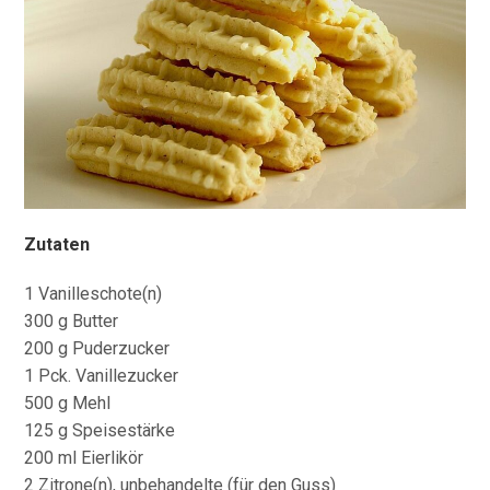
Zutaten
1 Vanilleschote(n)
300 g Butter
200 g Puderzucker
1 Pck. Vanillezucker
500 g Mehl
125 g Speisestärke
200 ml Eierlikör
2 Zitrone(n), unbehandelte (für den Guss)