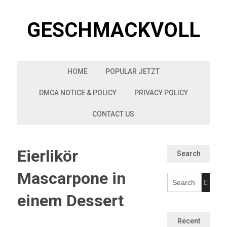
Skip
to
GESCHMACKVOLL
content
HOME
POPULAR JETZT
DMCA NOTICE & POLICY
PRIVACY POLICY
CONTACT US
Eierlikör
Search
Mascarpone in
einem Dessert
Recent