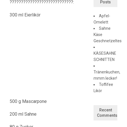
????????????????????????????:
Posts
300 ml
Eierlikör
Apfel-
Omelett
Sahne
Käse
Geschnetzeltes
KÄSESAHNE
SCHNITTEN
Tränenkuchen,
mmm lecker!
Toffifee
Likör
500 g Mascarpone
Recent
200 ml Sahne
Comments
80 g Zucker