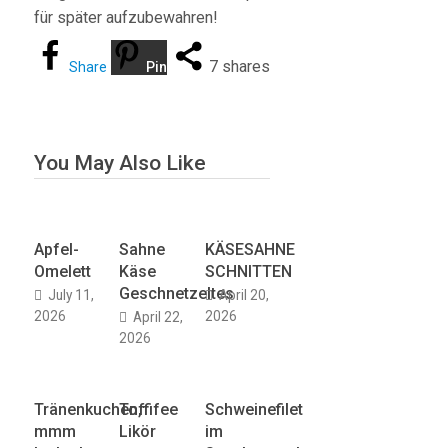
für später aufzubewahren!
7
shares
Share
Pin
You May Also Like
Apfel-
Sahne
KÄSESAHNE
Omelett
Käse
SCHNITTEN
Geschnetzeltes
July 11,
April 20,
2026
2026
April 22,
2026
Tränenkuchen,
Toffifee
Schweinefilet
mmm
Likör
im