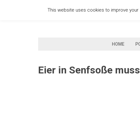
Skip
This website uses cookies to improve your e
to
content
HOME
P
Eier in Senfsoße muss