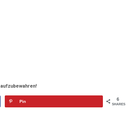
r aufzubewahren!
6
Pin
SHARES