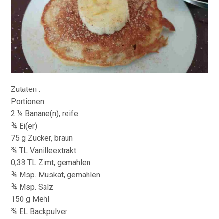
Zutaten :
Portionen
2 ¼ Banane(n), reife
¾ Ei(er)
75 g Zucker, braun
¾ TL Vanilleextrakt
0,38 TL Zimt, gemahlen
¾ Msp. Muskat, gemahlen
¾ Msp. Salz
150 g Mehl
¾ EL Backpulver