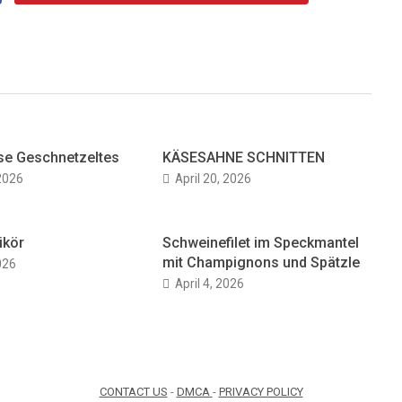
se Geschnetzeltes
KÄSESAHNE SCHNITTEN
 2026
April 20, 2026
ikör
Schweinefilet im Speckmantel
mit Champignons und Spätzle
2026
April 4, 2026
CONTACT US
-
DMCA
-
PRIVACY POLICY