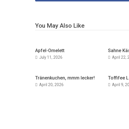
You May Also Like
Apfel-Omelett
Sahne Kä
July 11, 2026
April 22,
Tränenkuchen, mmm lecker!
Toffifee L
April 20, 2026
April 9, 