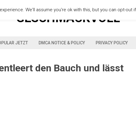
xperience. We'll assume you're ok with this, but you can opt-out i
GESCHMACKVOLL
OPULAR JETZT
DMCA NOTICE & POLICY
PRIVACY POLICY
 entleert den Bauch und lässt