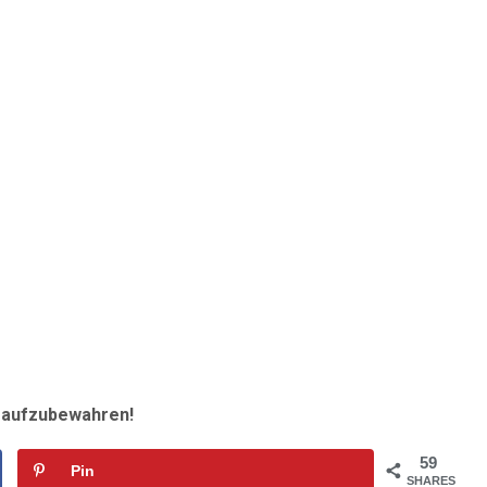
r aufzubewahren!
59
Pin
SHARES