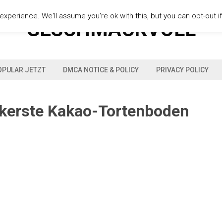
xperience. We'll assume you're ok with this, but you can opt-out i
GESCHMACKVOLL
OPULAR JETZT
DMCA NOTICE & POLICY
PRIVACY POLICY
ckerste Kakao-Tortenboden