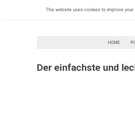
Skip
This website uses cookies to improve your e
to
content
HOME
P
Der einfachste und le