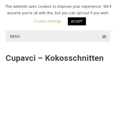
Skip
This website uses cookies to improve your experience. We'll
to
GESCHMACKVOLL
assume you're ok with this, but you can opt-out if you wish.
content
Cookie settings
ACCEPT
MENU
Cupavci – Kokosschnitten