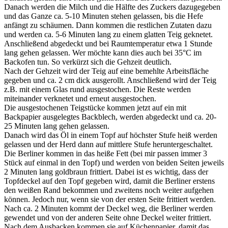
Danach werden die Milch und die Hälfte des Zuckers dazugegeben
und das Ganze ca. 5-10 Minuten stehen gelassen, bis die Hefe
anfängt zu schäumen. Dann kommen die restlichen Zutaten dazu
und werden ca. 5-6 Minuten lang zu einem glatten Teig geknetet.
Anschließend abgedeckt und bei Raumtemperatur etwa 1 Stunde
lang gehen gelassen. Wer möchte kann dies auch bei 35°C im
Backofen tun. So verkürzt sich die Gehzeit deutlich.
Nach der Gehzeit wird der Teig auf eine bemehlte Arbeitsfläche
gegeben und ca. 2 cm dick ausgerollt. Anschließend wird der Teig
z.B. mit einem Glas rund ausgestochen. Die Reste werden
miteinander verknetet und erneut ausgestochen.
Die ausgestochenen Teigstücke kommen jetzt auf ein mit
Backpapier ausgelegtes Backblech, werden abgedeckt und ca. 20-
25 Minuten lang gehen gelassen.
Danach wird das Öl in einem Topf auf höchster Stufe heiß werden
gelassen und der Herd dann auf mittlere Stufe heruntergeschaltet.
Die Berliner kommen in das heiße Fett (bei mir passen immer 3
Stück auf einmal in den Topf) und werden von beiden Seiten jeweils
2 Minuten lang goldbraun frittiert. Dabei ist es wichtig, dass der
Topfdeckel auf den Topf gegeben wird, damit die Berliner erstens
den weißen Rand bekommen und zweitens noch weiter aufgehen
können. Jedoch nur, wenn sie von der ersten Seite frittiert werden.
Nach ca. 2 Minuten kommt der Deckel weg, die Berliner werden
gewendet und von der anderen Seite ohne Deckel weiter frittiert.
Nach dem Ausbacken kommen sie auf Küchenpapier, damit das