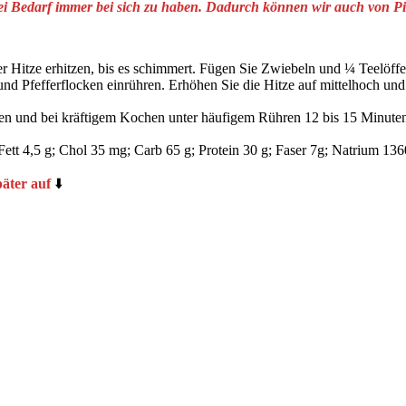
bei Bedarf immer bei sich zu haben. Dadurch können wir auch von Pin
rer Hitze erhitzen, bis es schimmert. Fügen Sie Zwiebeln und ¼ Teelöf
d Pfefferflocken einrühren. Erhöhen Sie die Hitze auf mittelhoch und k
n und bei kräftigem Kochen unter häufigem Rühren 12 bis 15 Minuten 
5 g; Chol 35 mg; Carb 65 g; Protein 30 g; Faser 7g; Natrium 13
päter auf
⬇️