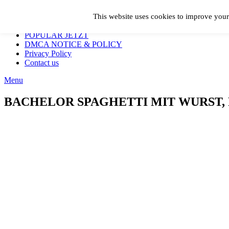
Skip
Geschmackvoll
This website uses cookies to improve your 
to
Home
content
POPULAR JETZT
DMCA NOTICE & POLICY
Privacy Policy
Contact us
Menu
BACHELOR SPAGHETTI MIT WURST,