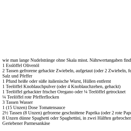
wie man lange Nudelstränge ohne Skala misst. Nährwertangaben fin
1 Esslöffel Olivenöl
2 Tassen gefrorene gehackte Zwiebeln, aufgetaut (oder 2 Zwiebeln, f
Salz und Pfeffer
1 Pfund heiße oder süße italienische Wurst, Hüllen entfernt
1 Teelöffel Knoblauchpulver (oder 4 Knoblauchzehen, gehackt)
1 Teelöffel gehackter frischer Oregano oder ¼ Teelöffel getrocknet
¼ Teelöffel rote Pfefferflocken
3 Tassen Wasser
1 (15 Unzen) Dose Tomatensauce
2½ Tassen (8 Unzen) gefrorene geschnittene Paprika (oder 2 rote Papri
8 Unzen dünne Spaghetti oder Spaghettini, in zwei Hälften gebroche
Geriebener Parmesankäse