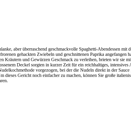
chlanke, aber überraschend geschmackvolle Spaghetti-Abendessen mit d
 gefrorenen gehackten Zwiebeln und geschnittenen Paprika angefangen
ten Kräutern und Gewürzen Geschmack zu verleihen, brieten wir sie mi
em Deckel sorgten in kurzer Zeit für ein reichhaltiges, intensives A
-Nudelkochmethode vorgezogen, bei der die Nudeln direkt in der Sauce g
m dieses Gericht noch einfacher zu machen, können Sie große italienis
aren.