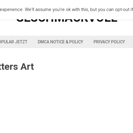
xperience. We'll assume you're ok with this, but you can opt-out i
GESCHMACKVOLL
OPULAR JETZT
DMCA NOTICE & POLICY
PRIVACY POLICY
ters Art