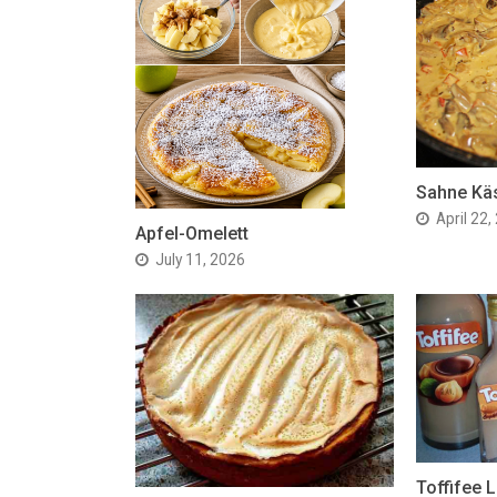
Sahne Kä
April 22,
Apfel-Omelett
July 11, 2026
Toffifee L