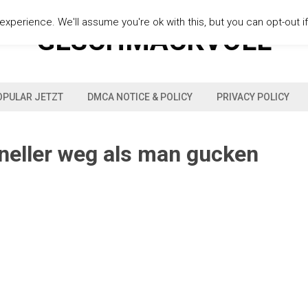
xperience. We'll assume you're ok with this, but you can opt-out i
GESCHMACKVOLL
OPULAR JETZT
DMCA NOTICE & POLICY
PRIVACY POLICY
neller weg als man gucken