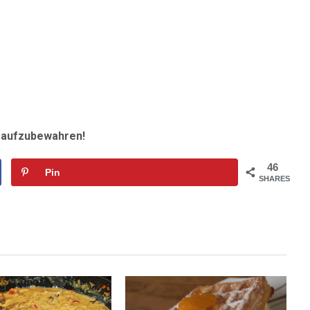
r aufzubewahren!
46
Pin
SHARES